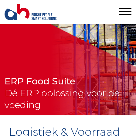
ERP Food Suite
Dé ERP oplossing voor de
voeding
Logistiek & Voorraad