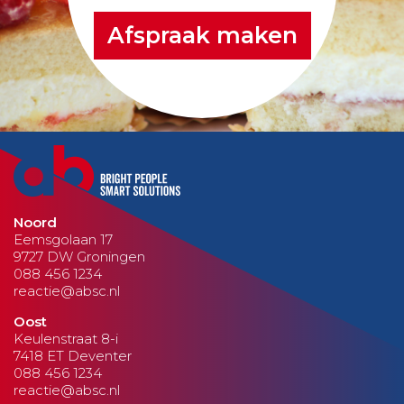
Afspraak maken
Noord
Eemsgolaan 17
9727 DW Groningen
088 456 1234
reactie@absc.nl
Oost
Keulenstraat 8-i
7418 ET Deventer
088 456 1234
reactie@absc.nl