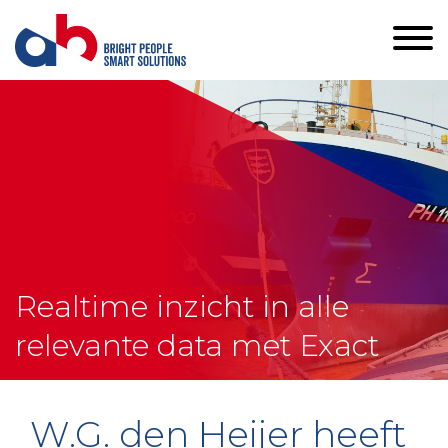
Realtime inzicht in alle
relevante data met Exact
W.G. den Heijer heeft