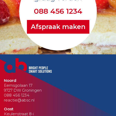
088 456 1234
Afspraak maken
Noord
Eemsgolaan 17
9727 DW Groningen
088 456 1234
reactie@absc.nl
Oost
Keulenstraat 8-i