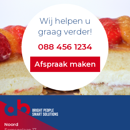
Wij helpen u
graag verder!
088 456 1234
Afspraak maken
Noord
Eemsgolaan 17