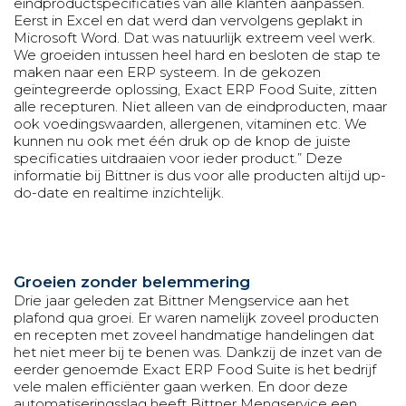
eindproductspecificaties van alle klanten aanpassen.
Eerst in Excel en dat werd dan vervolgens geplakt in
Microsoft Word. Dat was natuurlijk extreem veel werk.
We groeiden intussen heel hard en besloten de stap te
maken naar een ERP systeem. In de gekozen
geïntegreerde oplossing, Exact ERP Food Suite, zitten
alle recepturen. Niet alleen van de eindproducten, maar
ook voedingswaarden, allergenen, vitaminen etc. We
kunnen nu ook met één druk op de knop de juiste
specificaties uitdraaien voor ieder product.” Deze
informatie bij Bittner is dus voor alle producten altijd up-
do-date en realtime inzichtelijk.
Groeien zonder belemmering
Drie jaar geleden zat Bittner Mengservice aan het
plafond qua groei. Er waren namelijk zoveel producten
en recepten met zoveel handmatige handelingen dat
het niet meer bij te benen was. Dankzij de inzet van de
eerder genoemde Exact ERP Food Suite is het bedrijf
vele malen efficiënter gaan werken. En door deze
automatiseringsslag heeft Bittner Mengservice een