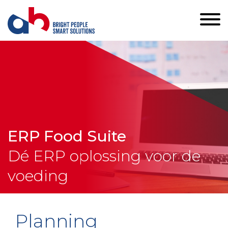
ERP Food Suite
Dé ERP oplossing voor de
voeding
Planning