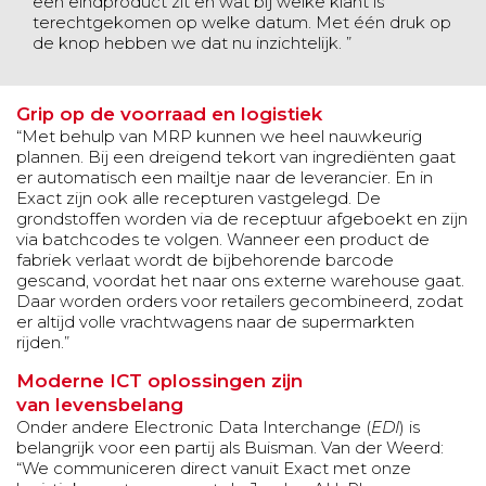
een eindproduct zit en wat bij welke klant is
terechtgekomen op welke datum. Met één druk op
de knop hebben we dat nu inzichtelijk. ”
Grip op de voorraad en logistiek
“Met behulp van
MRP
kunnen we heel nauwkeurig
plannen. Bij een dreigend tekort van ingrediënten gaat
er automatisch een mailtje naar de leverancier. En in
Exact zijn ook alle recepturen vastgelegd. De
grondstoffen worden via de receptuur afgeboekt en zijn
via batchcodes te volgen. Wanneer een product de
fabriek verlaat wordt de bijbehorende barcode
gescand, voordat het naar ons externe warehouse gaat.
Daar worden orders voor retailers gecombineerd, zodat
er altijd volle vrachtwagens naar de supermarkten
rijden.”
Moderne ICT oplossingen zijn
van levensbelang
Onder andere Electronic Data Interchange (
EDI
) is
belangrijk voor een partij als Buisman. Van der Weerd:
“We communiceren direct vanuit
Exact
met onze