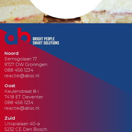
Noord
Eemsgolaan 17
9727 DW Groningen
088 456 1234
reactie@absc.nl
Oost
Keulenstraat 8-i
7418 ET Deventer
088 456 1234
reactie@absc.nl
Zuid
Utopialaan 40-a
5232 CE Den Bosch