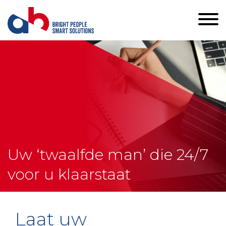
Uw ‘twaalfde man’ die 24/7
voor u klaarstaat
Laat uw